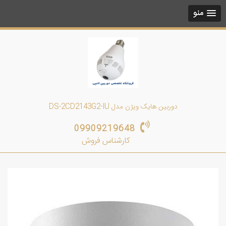
منو
دوربین هایک ویژن مدل DS-2CD2143G2-IU
09909219648
کارشناس فروش