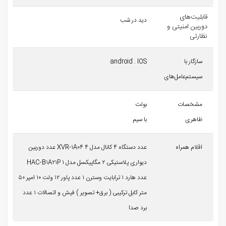
قابلیت‌های
دید در شب
دوربین امنیتی و
نظارتی
سازگار با
android . IOS
سیستم‌عامل‌های
مشخصات
بولت
ظاهری
با سیم
اقلام همراه
عدد دستگاه ۴ کانال مدل XVR-۱A۰۴ ۴ عدد دوربین
دیواری پلاستیکی ۲ مگاپیکسل مدل HAC-B۱A۲۱P ۱
عدد هارد ۱ ترابایت وسترن ۱ عدد پاور ۱۲ ولت ۱۰ امپر ۵۰
متر کابل ترکیبی ( برق+ تصویر ) فیش و اتصالات ۱ عدد
برد صدا