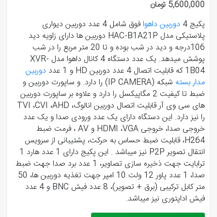
5,600,000 تومان
پکیج 4
دوربین داهوا
فوق شامل 4 عدد دوربین دیواری
پلاستیکی مدل HAC-B1A21P دوربین ها دارای زاویه دید
106درجه و دید در شب بوده و تا 20 متر مربع را در شب
پوشش میدهد. یک عدد دستگاه 4 کانال داهوا مدل XVR-
1B04 که قابلیت اتصال 4 عدد دوربین HD و 1 عدد
دوربین
مدار بسته
شبکه (IP CAMERA) را دارد. و ساپورت دوربین و
ضبط تا کیفیت 2 مگاپیکسل را دارد و علاوه بر ساپورت دوربین
های سی وی آر قابلیت اتصال دوربین انالوگ، TVI ،CVI ،AHD
را نیز دارد. این دستگاه دارای یک عدد ورودی صدا و یک عدد
خروجی صدا، خروجی HDMI ،VGA و AV ، فرمت ضبط
H264، قابلیت ضبط حساس به حرکت، پشتیبانی از سرویس
انتقال تصویر P2P نیز میباشد . این پکیج دارای 1 عدد هارد 1
ترابایت جهت ذخیره سازی تصاویر، 1 عدد برد صدا جهت ضبط
صدا، 1 عدد پاور 12 ولت 10 امپر جهت تغذیه دوربین ها، 50
متر کابل ترکیبی (برق + تصویر)، 8 عدد فیش BNC و 4 عدد
فیش اداپتوری نیز میباشد.