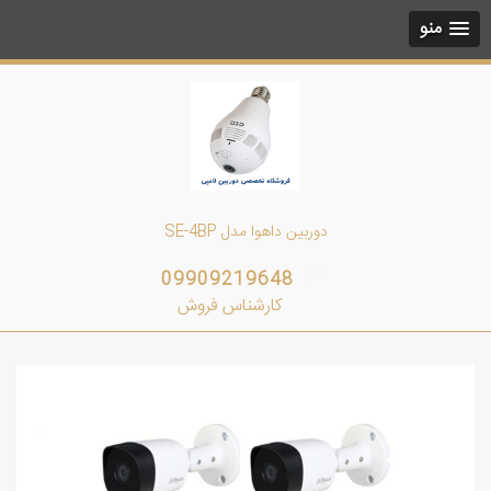
منو
دوربین داهوا مدل SE-4BP
09909219648
کارشناس فروش