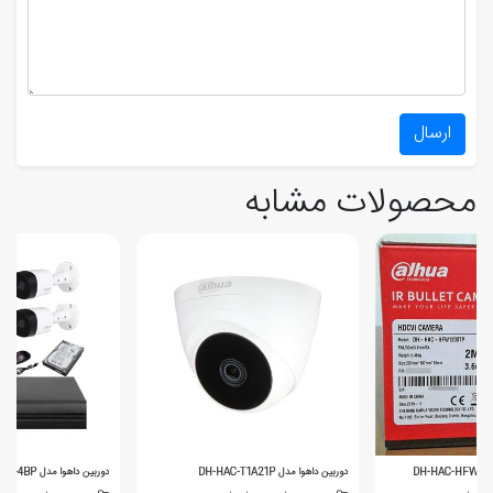
ارسال
محصولات مشابه
دوربین داهوا مدل DH-HAC-T1A21P
دوربین داهوا مدل SE-4BP