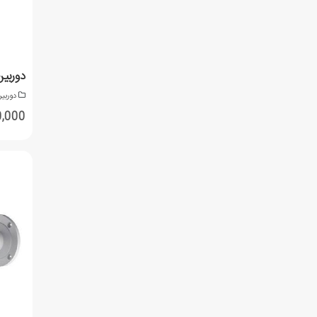
دوربی
,450,000