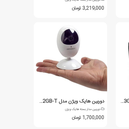
3,219,000 تومان
دوربین هایک ویژن مدل DS-2CD2183G0-IS
دوربین هایک ویژن مدل DS-2CV2U21FD-IW/32GB-T
دوربین مدار بسته هایک ویژن
1,700,000 تومان