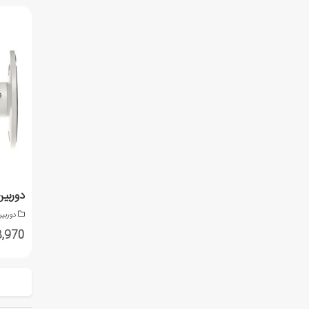
دوربین دا
دوربین
,398,970