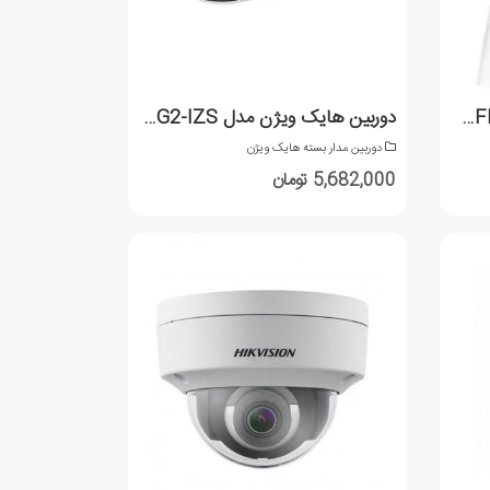
دوربین هایک ویژن مدل DS-2CD2Q10FD-IW
دوربین هایک ویژن مدل DS-2CD2643G2-IZS
دوربین مدار بسته هایک ویژن
5,682,000 تومان