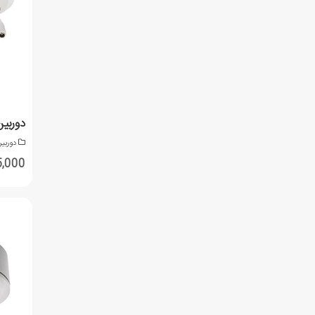
دوربی
,125,000