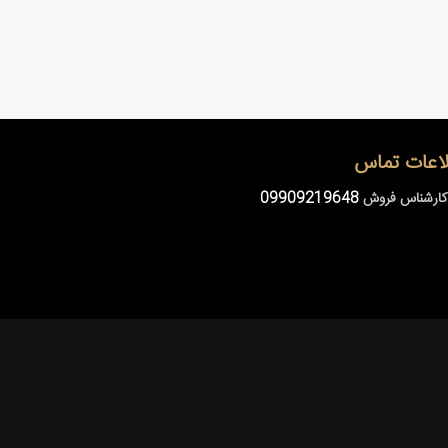
اعات تماس
کارشناس فروش
09909219648