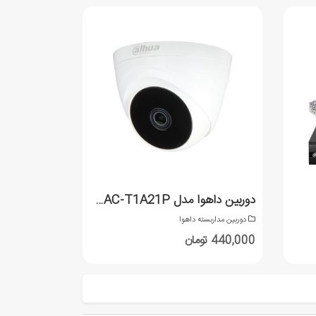
دوربین داهوا مدل DH-HAC-T1A21P
دوربین مداربسته داهوا
440,000 تومان